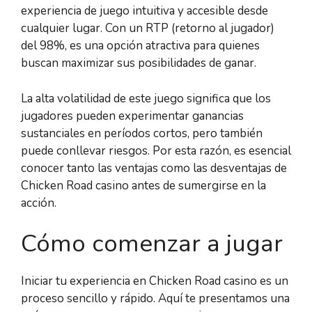
experiencia de juego intuitiva y accesible desde
cualquier lugar. Con un RTP (retorno al jugador)
del 98%, es una opción atractiva para quienes
buscan maximizar sus posibilidades de ganar.
La alta volatilidad de este juego significa que los
jugadores pueden experimentar ganancias
sustanciales en períodos cortos, pero también
puede conllevar riesgos. Por esta razón, es esencial
conocer tanto las ventajas como las desventajas de
Chicken Road casino antes de sumergirse en la
acción.
Cómo comenzar a jugar
Iniciar tu experiencia en Chicken Road casino es un
proceso sencillo y rápido. Aquí te presentamos una