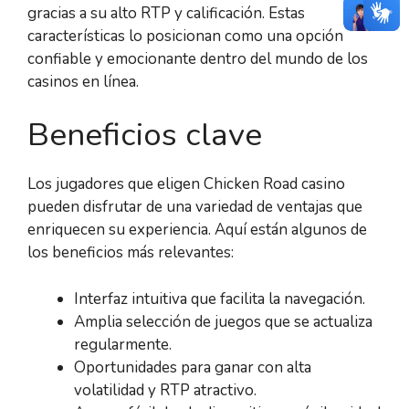
gracias a su alto RTP y calificación. Estas
características lo posicionan como una opción
confiable y emocionante dentro del mundo de los
casinos en línea.
Beneficios clave
Los jugadores que eligen Chicken Road casino
pueden disfrutar de una variedad de ventajas que
enriquecen su experiencia. Aquí están algunos de
los beneficios más relevantes:
Interfaz intuitiva que facilita la navegación.
Amplia selección de juegos que se actualiza
regularmente.
Oportunidades para ganar con alta
volatilidad y RTP atractivo.