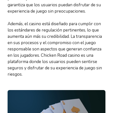
garantiza que los usuarios puedan disfrutar de su
experiencia de juego sin preocupaciones.
Además, el casino está diseñado para cumplir con
los estándares de regulación pertinentes, lo que
aumenta aún más su credibilidad. La transparencia
en sus procesos y el compromiso con el juego
responsable son aspectos que generan confianza
en los jugadores. Chicken Road casino es una
plataforma donde los usuarios pueden sentirse
seguros y disfrutar de su experiencia de juego sin
riesgos.