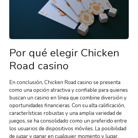
Por qué elegir Chicken
Road casino
En conclusión, Chicken Road casino se presenta
como una opción atractiva y confiable para quienes
buscan un casino en línea que combine diversión y
oportunidades financieras. Con su alta calificación,
características robustas y una amplia variedad de
juegos, se ha consolidado como un preferido entre
los usuarios de dispositivos móviles. La posibilidad
de jugar y ganar en cualquier momento y lugar,