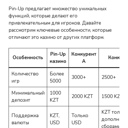
Pin-Up предлагает множество уникальных
функций, которые делают его
привлекательным для игроков. Давайте
рассмотрим ключевые особенности, которые
отличают это казино от других платформ.
Pin-Up
Конкурент
Особенность
Конкуре
казино
A
Количество
Более
3000+
2500+
игр
5000
Минимальный
1000
2000 KZT
1500 KZT
депозит
KZT
KZT только
Поддержка
KZT,
Только
дополните
валюты
USD
USD
сборами