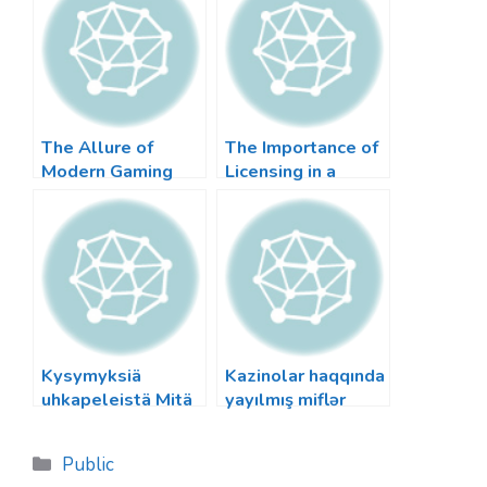
o
y
A
e
ok
p
Tr
p
a
n
sl
The Allure of
The Importance of
Modern Gaming
Licensing in a
at
Venues A Journey
Casino
e
Through Casino
Culture
Kysymyksiä
Kazinolar haqqında
uhkapeleistä Mitä
yayılmış miflər
sinun pitäisi tietää
pinup ilə
ennen aloittamista
həqiqətləri
Categorias
Public
araşdırın