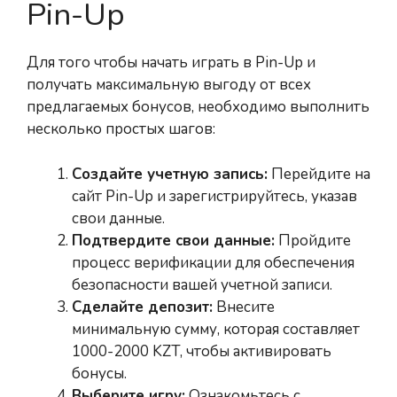
Pin-Up
Для того чтобы начать играть в Pin-Up и
получать максимальную выгоду от всех
предлагаемых бонусов, необходимо выполнить
несколько простых шагов:
Создайте учетную запись:
Перейдите на
сайт Pin-Up и зарегистрируйтесь, указав
свои данные.
Подтвердите свои данные:
Пройдите
процесс верификации для обеспечения
безопасности вашей учетной записи.
Сделайте депозит:
Внесите
минимальную сумму, которая составляет
1000-2000 KZT, чтобы активировать
бонусы.
Выберите игру:
Ознакомьтесь с