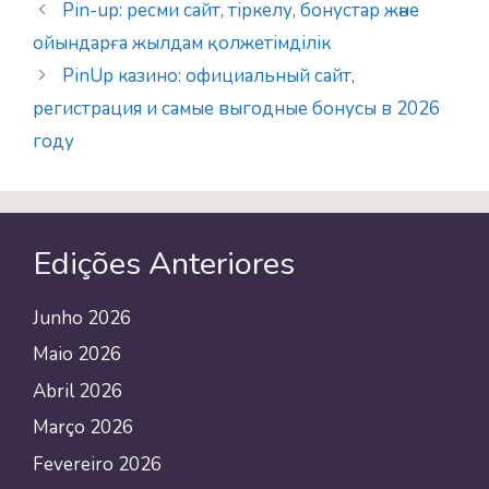
Pin-up: ресми сайт, тіркелу, бонустар және
ойындарға жылдам қолжетімділік
PinUp казино: официальный сайт,
регистрация и самые выгодные бонусы в 2026
году
Edições Anteriores
Junho 2026
Maio 2026
Abril 2026
Março 2026
Fevereiro 2026