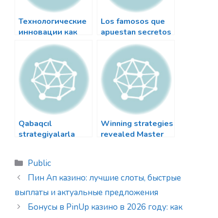
n
sl
Технологические
Los famosos que
инновации как
apuestan secretos
at
они меняют облик
de los jugadores
e
современных
célebres en
казино
Fortune OX
Qabaqcıl
Winning strategies
strategiyalarla
revealed Master
Mostbet kazino
the art of gambling
oyunlarını necə
success
Categorias
Public
udmaq olar
Пин Ап казино: лучшие слоты, быстрые
выплаты и актуальные предложения
Бонусы в PinUp казино в 2026 году: как