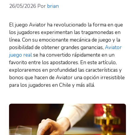
26/05/2026
Por
brian
El juego Aviator ha revolucionado la forma en que
los jugadores experimentan las tragamonedas en
línea. Con su emocionante mecánica de juego y la
posibilidad de obtener grandes ganancias,
Aviator
juego real
se ha convertido rápidamente en un
favorito entre los apostadores. En este artículo,
exploraremos en profundidad las características y
bonos que hacen de Aviator una opción irresistible
para los jugadores en Chile y más allá.