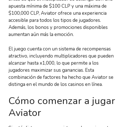
apuesta mínima de $100 CLP y una máxima de
$100,000 CLP, Aviator ofrece una experiencia
accesible para todos los tipos de jugadores.
Además, los bonos y promociones disponibles
aumentan aún más la emoción.
El juego cuenta con un sistema de recompensas
atractivo, incluyendo multiplicadores que pueden
alcanzar hasta x1,000, lo que permite a los
jugadores maximizar sus ganancias. Esta
combinación de factores ha hecho que Aviator se
distinga en el mundo de los casinos en línea.
Cómo comenzar a jugar
Aviator