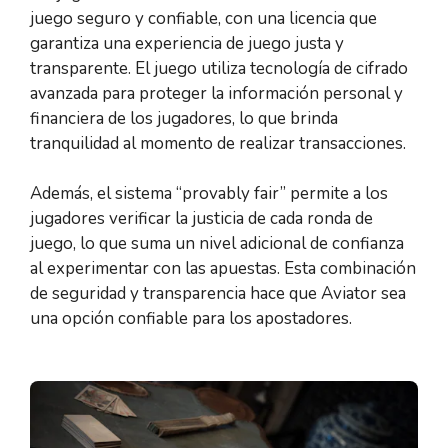
juego seguro y confiable, con una licencia que
garantiza una experiencia de juego justa y
transparente. El juego utiliza tecnología de cifrado
avanzada para proteger la información personal y
financiera de los jugadores, lo que brinda
tranquilidad al momento de realizar transacciones.
Además, el sistema “provably fair” permite a los
jugadores verificar la justicia de cada ronda de
juego, lo que suma un nivel adicional de confianza
al experimentar con las apuestas. Esta combinación
de seguridad y transparencia hace que Aviator sea
una opción confiable para los apostadores.