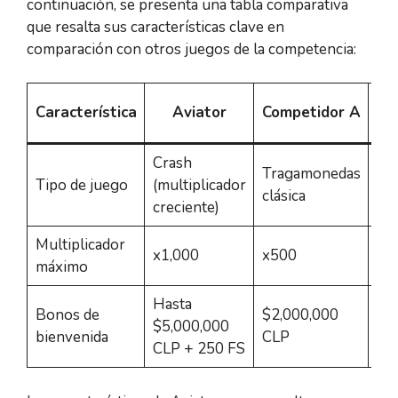
continuación, se presenta una tabla comparativa
que resalta sus características clave en
comparación con otros juegos de la competencia:
Co
Característica
Aviator
Competidor A
Crash
Tragamonedas
Tipo de juego
(multiplicador
Rul
clásica
creciente)
Multiplicador
x1,000
x500
x1
máximo
Hasta
Bonos de
$2,000,000
$1
$5,000,000
bienvenida
CLP
CL
CLP + 250 FS