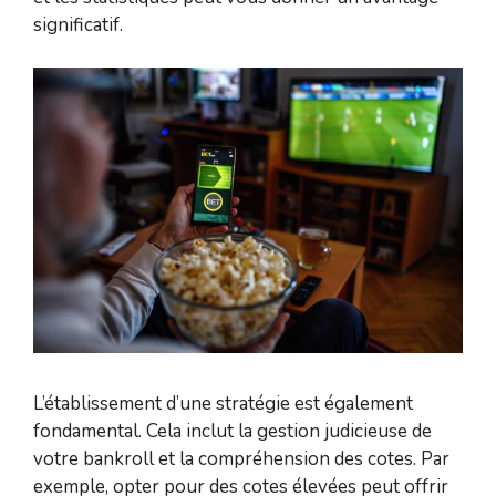
significatif.
L’établissement d’une stratégie est également
fondamental. Cela inclut la gestion judicieuse de
votre bankroll et la compréhension des cotes. Par
exemple, opter pour des cotes élevées peut offrir