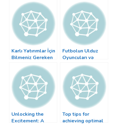
b
er
sk
s
l
gl
e
o
y
A
e
ok
p
Tr
p
a
n
sl
Karlı Yatırımlar İçin
Futbolun Ulduz
Bilmeniz Gereken
Oyuncuları və
at
Altın Kurallar
Onların Unudulmaz
e
Performansları
Unlocking the
Top tips for
Excitement: A
achieving optimal
Journey into the
fitness through
World of Gambling
exercise