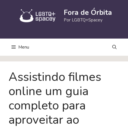
Pular
para
Fora de Órbita
o
Por LGBTQ+Spacey
conteúdo
Menu
Assistindo filmes
online um guia
completo para
aproveitar ao