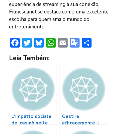
experiência de streaming à sua conexão,
Filmesdanet se destaca como uma excelente
escolha para quem ama o mundo do
entretenimento.
F
T
Bl
W
E
G
S
ac
w
u
h
m
o
h
Leia Também:
e
itt
e
at
ai
o
ar
b
er
sk
s
l
gl
e
o
y
A
e
ok
p
Tr
p
a
n
sl
L'impatto sociale
Gestire
dei casinò nelle
efficacemente il
at
comunità moderne
proprio budget nel