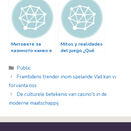
e
gioco d'azzardo
con Tower Rush
Casino
Митовете за
Mitos y realidades
казиното какво е
del juego ¿Qué
истина и какво е
debes saber sobre
заблуда
MiCasino
Categorias
Public
Framtidens trender inom spelande Vad kan vi
förvänta oss
De culturele betekenis van casino's in de
moderne maatschappij