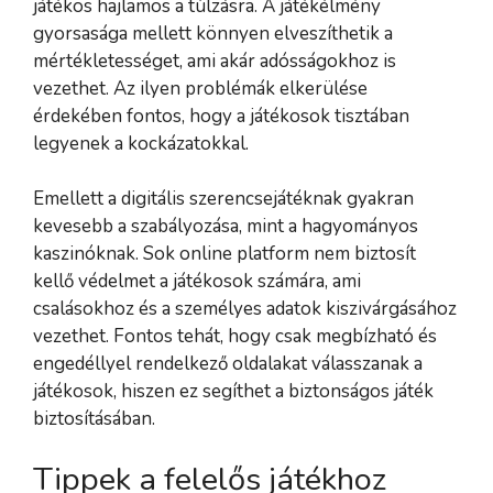
játékos hajlamos a túlzásra. A játékélmény
gyorsasága mellett könnyen elveszíthetik a
mértékletességet, ami akár adósságokhoz is
vezethet. Az ilyen problémák elkerülése
érdekében fontos, hogy a játékosok tisztában
legyenek a kockázatokkal.
Emellett a digitális szerencsejátéknak gyakran
kevesebb a szabályozása, mint a hagyományos
kaszinóknak. Sok online platform nem biztosít
kellő védelmet a játékosok számára, ami
csalásokhoz és a személyes adatok kiszivárgásához
vezethet. Fontos tehát, hogy csak megbízható és
engedéllyel rendelkező oldalakat válasszanak a
játékosok, hiszen ez segíthet a biztonságos játék
biztosításában.
Tippek a felelős játékhoz