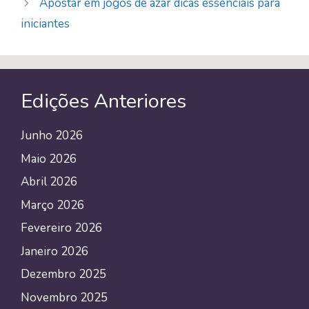
Apostar em jogos de azar dicas essenciais para
iniciantes
Edições Anteriores
Junho 2026
Maio 2026
Abril 2026
Março 2026
Fevereiro 2026
Janeiro 2026
Dezembro 2025
Novembro 2025