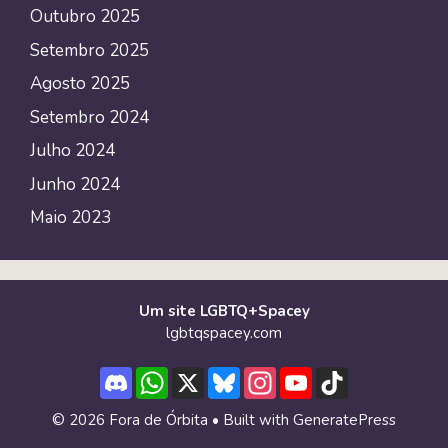
Outubro 2025
Setembro 2025
Agosto 2025
Setembro 2024
Julho 2024
Junho 2024
Maio 2023
Um site LGBTQ+Spacey
lgbtqspacey.com
Discord
WhatsApp
X
Bluesky
Instagram
YouTube
TikTok
Channel
© 2026 Fora de Órbita
• Built with
GeneratePress