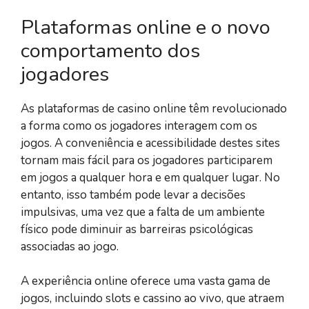
Plataformas online e o novo
comportamento dos
jogadores
As plataformas de casino online têm revolucionado
a forma como os jogadores interagem com os
jogos. A conveniência e acessibilidade destes sites
tornam mais fácil para os jogadores participarem
em jogos a qualquer hora e em qualquer lugar. No
entanto, isso também pode levar a decisões
impulsivas, uma vez que a falta de um ambiente
físico pode diminuir as barreiras psicológicas
associadas ao jogo.
A experiência online oferece uma vasta gama de
jogos, incluindo slots e cassino ao vivo, que atraem