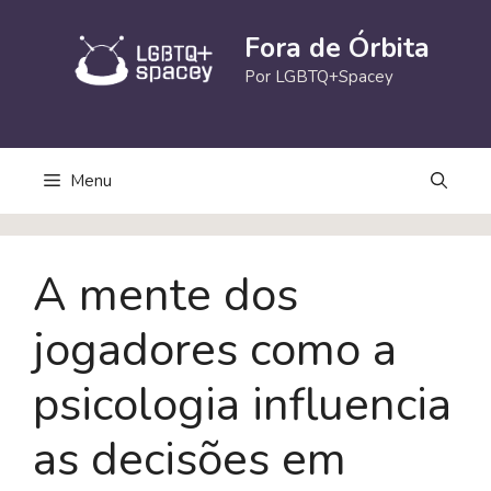
Pular
para
Fora de Órbita
o
Por LGBTQ+Spacey
conteúdo
Menu
A mente dos
jogadores como a
psicologia influencia
as decisões em