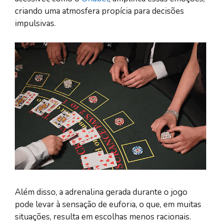
criando uma atmosfera propícia para decisões
impulsivas.
Além disso, a adrenalina gerada durante o jogo
pode levar à sensação de euforia, o que, em muitas
situações, resulta em escolhas menos racionais.