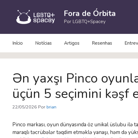
Pular
para
Fora de Órbita
o
Por LGBTQ+Spacey
conteúdo
Início
Notícias
Artigos
Resenhas
Entrev
Ən yaxşı Pinco oyunl
üçün 5 seçimini kəşf 
22/05/2026
Por
brian
Pinco markası, oyun dünyasında öz unikal üslubu ilə tan
maraqlı təcrübələr təqdim etməklə yanaşı, həm də yüksə