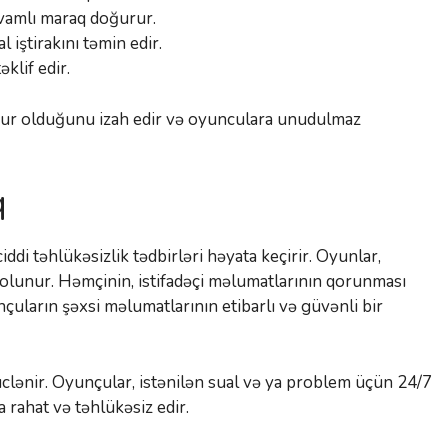
avamlı maraq doğurur.
iştirakını təmin edir.
klif edir.
hur olduğunu izah edir və oyunculara unudulmaz
q
ddi təhlükəsizlik tədbirləri həyata keçirir. Oyunlar,
 olunur. Həmçinin, istifadəçi məlumatlarının qorunması
çuların şəxsi məlumatlarının etibarlı və güvənli bir
güclənir. Oyunçular, istənilən sual və ya problem üçün 24/7
 rahat və təhlükəsiz edir.