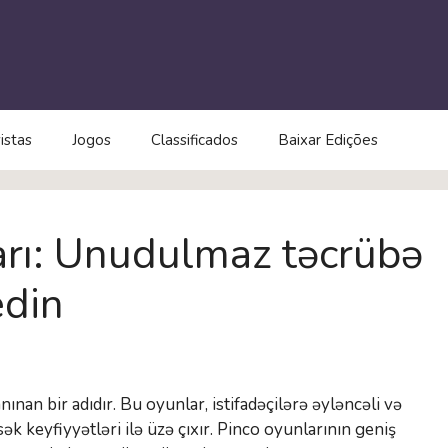
istas
Jogos
Classificados
Baixar Edições
arı: Unudulmaz təcrübə
edin
ınan bir adıdır. Bu oyunlar, istifadəçilərə əyləncəli və
k keyfiyyətləri ilə üzə çıxır. Pinco oyunlarının geniş