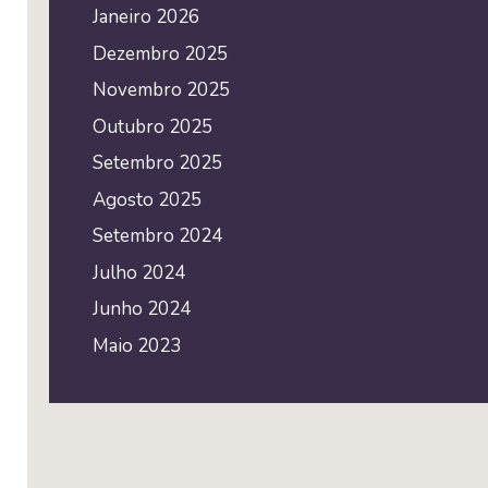
Janeiro 2026
Dezembro 2025
Novembro 2025
Outubro 2025
Setembro 2025
Agosto 2025
Setembro 2024
Julho 2024
Junho 2024
Maio 2023