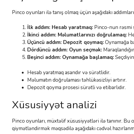
Pinco oyunları ilə tanış olmaq üçün aşağıdakı addımları 
İlk addım: Hesab yaratmaq:
Pinco-nun rəsmi s
İkinci addım: Məlumatlarınızı doğrulamaq:
Hes
Üçüncü addım: Depozit qoymaq:
Oynamağa baş
Dördüncü addım: Oyun seçmək:
Maraqlandığın
Beşinci addım: Oynamağa başlamaq:
Seçdiyini
Hesab yaratmaq asandır və sürətlidir.
Məlumatın doğrulaması təhlükəsizliyi artırır.
Depozit qoyma prosesi sürətli və etibarlıdır.
Xüsusiyyət analizi
Pinco oyunları, müxtəlif xüsusiyyətləri ilə tanınır. Bu 
qiymətləndirmək məqsədilə aşağıdakı cədvəl hazırlanmı